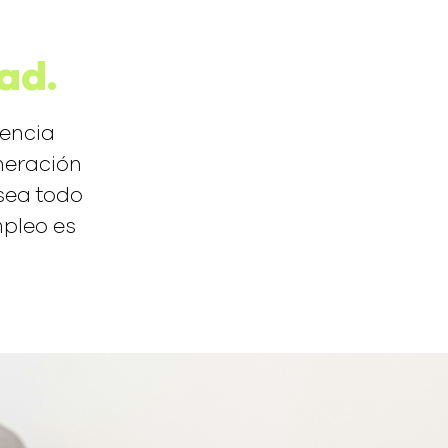
ad.
gencia
eneración
sea todo
mpleo es