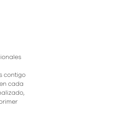
ionales
s contigo
 en cada
alizado,
 primer