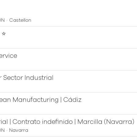
ÓN
·
Castellon
 ⭐
ervice
 Sector Industrial
ean Manufacturing | Cádiz
l | Contrato indefinido | Marcilla (Navarra)
ÓN
·
Navarra