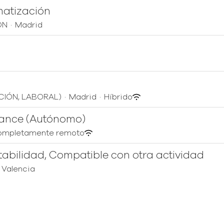
matización
ÓN
·
Madrid
G
CIÓN, LABORAL)
·
Madrid
·
Híbrido
elance (Autónomo)
mpletamente remoto
tabilidad, Compatible con otra actividad
Valencia