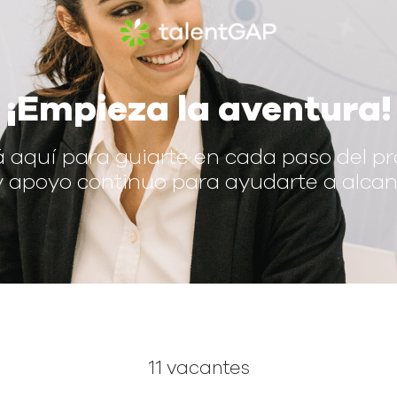
¡Empieza la aventura!
á aquí para guiarte en cada paso del p
 apoyo continuo para ayudarte a alcan
11 vacantes